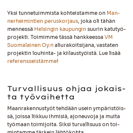
Yksi tun­ne­tuim­mis­ta koh­teis­tam­me on
Man­
ner­hei­min­tien perus­kor­jaus
, joka oli tähän
men­nes­sä
Hel­sin­gin kau­pun­gin
suu­rin katu­työ­
pro­jek­ti. Toi­mim­me täs­sä hank­kees­sa
VM
Suo­ma­lai­nen Oy:n
aliu­ra­koit­si­ja­na, vas­ta­ten
pro­jek­tin lou­hin­ta- ja kii­laus­työis­tä. Lue lisää
refe­rens­seis­täm­me
!
Tur­val­li­suus ohjaa jokais­
ta työ­vai­het­ta
Maan­ra­ken­nus­työt teh­dään usein ympä­ris­töis­
sä, jois­sa liik­kuu ihmi­siä, ajo­neu­vo­ja ja mui­ta
työ­maan toi­mi­joi­ta. Sik­si tur­val­li­suus on toi­
min­tam­me tär­kein läh­tö­koh­ta.