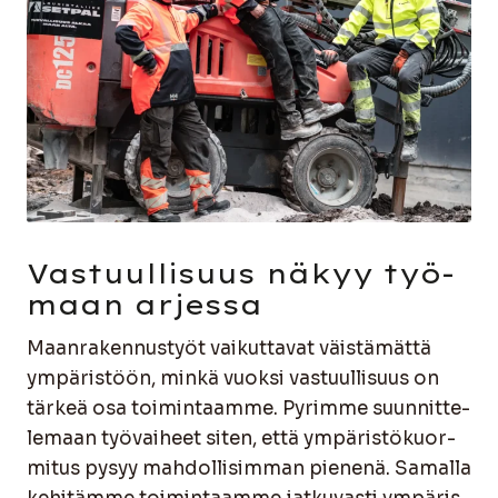
Vas­tuul­li­suus näkyy työ­
maan arjes­sa
Maan­ra­ken­nus­työt vai­kut­ta­vat väis­tä­mät­tä
ympä­ris­töön, min­kä vuok­si vas­tuul­li­suus on
tär­keä osa toi­min­taam­me. Pyrim­me suun­nit­te­
le­maan työ­vai­heet siten, että ympä­ris­tö­kuor­
mi­tus pysyy mah­dol­li­sim­man pie­ne­nä. Samal­la