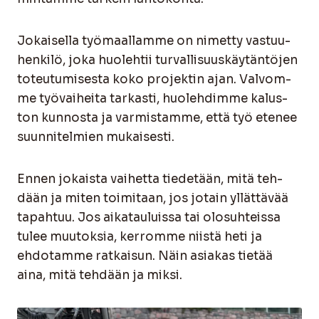
Jokai­sel­la työ­maal­lam­me on nimet­ty vas­tuu­
hen­ki­lö, joka huo­leh­tii tur­val­li­suus­käy­tän­tö­jen
toteu­tu­mi­ses­ta koko pro­jek­tin ajan. Val­vom­
me työ­vai­hei­ta tar­kas­ti, huo­leh­dim­me kalus­
ton kun­nos­ta ja var­mis­tam­me, että työ ete­nee
suun­ni­tel­mien mukai­ses­ti.
Ennen jokais­ta vai­het­ta tie­de­tään, mitä teh­
dään ja miten toi­mi­taan, jos jotain yllät­tä­vää
tapah­tuu. Jos aika­tau­luis­sa tai olo­suh­teis­sa
tulee muu­tok­sia, ker­rom­me niis­tä heti ja
ehdo­tam­me rat­kai­sun. Näin asia­kas tie­tää
aina, mitä teh­dään ja mik­si.