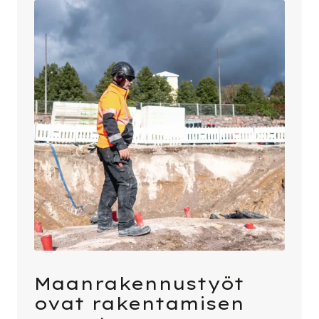
Maan­ra­ken­nus­työt
ovat raken­ta­mi­sen