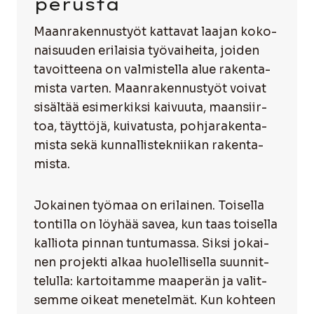
perus­ta
Maan­ra­ken­nus­työt kat­ta­vat laa­jan koko­
nai­suu­den eri­lai­sia työ­vai­hei­ta, joi­den
tavoit­tee­na on val­mis­tel­la alue raken­ta­
mis­ta var­ten. Maan­ra­ken­nus­työt voi­vat
sisäl­tää esi­mer­kik­si kai­vuu­ta, maan­siir­
toa, täyt­tö­jä, kui­va­tus­ta, poh­ja­ra­ken­ta­
mis­ta sekä kun­nal­lis­tek­nii­kan raken­ta­
mis­ta.
Jokai­nen työ­maa on eri­lai­nen. Toi­sel­la
ton­til­la on löy­hää savea, kun taas toi­sel­la
kal­lio­ta pin­nan tun­tu­mas­sa. Sik­si jokai­
nen pro­jek­ti alkaa huo­lel­li­sel­la suun­nit­
te­lul­la: kar­toi­tam­me maa­pe­rän ja valit­
sem­me oikeat mene­tel­mät. Kun koh­teen