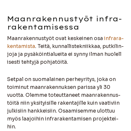
Maan­ra­ken­nus­työt infra­
ra­ken­ta­mi­ses­sa
Maan­ra­ken­nus­työt ovat kes­kei­nen osa
infra­ra­
ken­ta­mis­ta
. Tei­tä, kun­nal­lis­tek­niik­kaa, put­ki­lin­
jo­ja ja pysä­köin­tia­luei­ta ei syn­ny ilman huo­lel­l
i­ses­ti teh­ty­jä poh­ja­töi­tä.
Set­pal on suo­ma­lai­nen per­hey­ri­tys, joka on
toi­mi­nut maan­ra­ken­nuk­sen paris­sa yli 30
vuot­ta. Olem­me toteut­ta­neet maan­ra­ken­nus­
töi­tä niin yksi­tyi­sil­le raken­ta­jil­le kuin vaa­ti­viin
jul­ki­siin hank­kei­siin. Osaa­mi­sem­me ulot­tuu
myös laa­joi­hin infra­ra­ken­ta­mi­sen pro­jek­tei­
hin.