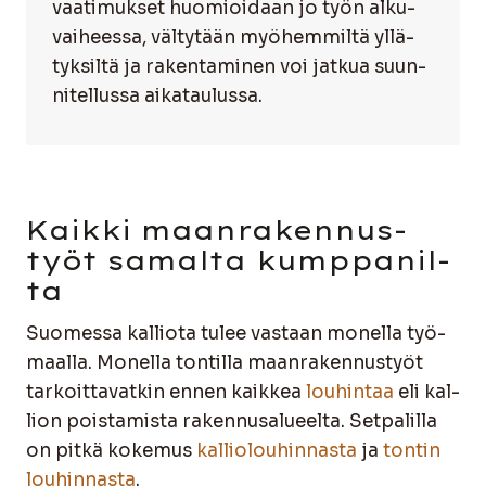
vaa­ti­muk­set huo­mioi­daan jo työn alku­
vai­hees­sa, väl­ty­tään myö­hem­mil­tä yllä­
tyk­sil­tä ja raken­ta­mi­nen voi jat­kua suun­
ni­tel­lus­sa aika­tau­lus­sa.
Kaik­ki maan­ra­ken­nus­
työt samal­ta kump­pa­nil­
ta
Suo­mes­sa kal­lio­ta tulee vas­taan monel­la työ­
maal­la. Monel­la ton­til­la maan­ra­ken­nus­työt
tar­koit­ta­vat­kin ennen kaik­kea
lou­hin­taa
eli kal­
lion pois­ta­mis­ta raken­nusa­lu­eel­ta. Set­pa­lil­la
on pit­kä koke­mus
kal­lio­lou­hin­nas­ta
ja
ton­tin
lou­hin­nas­ta
.