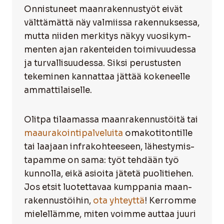
Onnis­tu­neet maan­ra­ken­nus­työt eivät
vält­tä­mät­tä näy val­miis­sa raken­nuk­ses­sa,
mut­ta nii­den mer­ki­tys näkyy vuo­si­kym­
men­ten ajan raken­tei­den toi­mi­vuu­des­sa
ja tur­val­li­suu­des­sa. Sik­si perus­tus­ten
teke­mi­nen kan­nat­taa jät­tää koke­neel­le
ammat­ti­lai­sel­le.
Olit­pa tilaa­mas­sa maan­ra­ken­nus­töi­tä tai
maa­ura­koin­ti­pal­ve­lui­ta
oma­ko­ti­ton­til­le
tai laa­jaan infra­koh­tee­seen, lähes­ty­mis­
ta­pam­me on sama: työt teh­dään työ
kun­nol­la, eikä asioi­ta jäte­tä puo­li­tie­hen.
Jos etsit luo­tet­ta­vaa kump­pa­nia maan­
ra­ken­nus­töi­hin,
ota yhteyt­tä
! Ker­rom­me
mie­lel­läm­me, miten voim­me aut­taa juu­ri