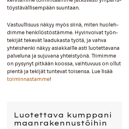
kehi­täm­me toi­min­taam­me jat­ku­vas­ti ympä­ris­
töys­tä­väl­li­sem­pään suun­taan.
Vas­tuul­li­suus näkyy myös sii­nä, miten huo­leh­
dim­me hen­ki­lös­tös­täm­me. Hyvin­voi­vat työn­
te­ki­jät teke­vät laa­du­kas­ta työ­tä, ja vah­va
yhteis­hen­ki näkyy asiak­kail­le asti luo­tet­ta­va­na
pal­ve­lu­na ja suju­va­na yhteis­työ­nä. Tii­mim­me
on pysy­nyt pit­kään koos­sa, vaih­tu­vuus on ollut
pien­tä ja teki­jät tun­te­vat toi­sen­sa. Lue lisää
toi­min­nas­tam­me
!
Luo­tet­ta­va kump­pa­ni
maan­ra­ken­nus­töi­hin