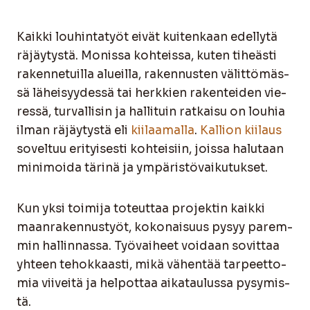
Kaik­ki lou­hin­ta­työt eivät kui­ten­kaan edel­ly­tä
räjäy­tys­tä. Monis­sa koh­teis­sa, kuten tiheäs­ti
raken­ne­tuil­la alueil­la, raken­nus­ten välit­tö­mäs­
sä lähei­syy­des­sä tai herk­kien raken­tei­den vie­
res­sä, tur­val­li­sin ja hal­li­tuin rat­kai­su on lou­hia
ilman räjäy­tys­tä eli
kii­laa­mal­la
.
Kal­lion kii­laus
sovel­tuu eri­tyi­ses­ti koh­tei­siin, jois­sa halu­taan
mini­moi­da täri­nä ja ympä­ris­tö­vai­ku­tuk­set.
Kun yksi toi­mi­ja toteut­taa pro­jek­tin kaik­ki
maan­ra­ken­nus­työt, koko­nai­suus pysyy parem­
min hal­lin­nas­sa. Työ­vai­heet voi­daan sovit­taa
yhteen tehok­kaas­ti, mikä vähen­tää tar­peet­to­
mia vii­vei­tä ja hel­pot­taa aika­tau­lus­sa pysy­mis­
tä.