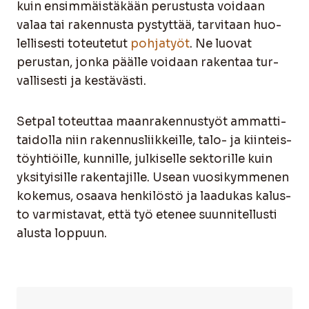
kuin ensim­mäis­tä­kään perus­tus­ta voi­daan
valaa tai raken­nus­ta pys­tyt­tää, tar­vi­taan huo­
lel­li­ses­ti toteu­te­tut
poh­ja­työt
. Ne luo­vat
perus­tan, jon­ka pääl­le voi­daan raken­taa tur­
val­li­ses­ti ja kes­tä­väs­ti.
Set­pal toteut­taa maan­ra­ken­nus­työt ammat­ti­
tai­dol­la niin raken­nus­liik­keil­le, talo- ja kiin­teis­
töyh­tiöil­le, kun­nil­le, jul­ki­sel­le sek­to­ril­le kuin
yksi­tyi­sil­le raken­ta­jil­le. Usean vuo­si­kym­me­nen
koke­mus, osaa­va hen­ki­lös­tö ja laa­du­kas kalus­
to var­mis­ta­vat, että työ ete­nee suun­ni­tel­lus­ti
alus­ta lop­puun.