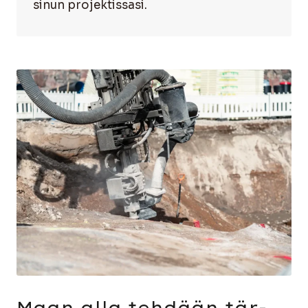
sinun pro­jek­tis­sa­si.
Maan alla teh­dään tär­