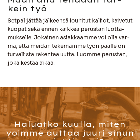
kein työ
Set­pal jät­tää jäl­keen­sä lou­hi­tut kal­liot, kai­ve­tut
kuo­pat sekä ennen kaik­kea perus­tan luot­ta­
muk­sel­le. Jokai­nen asiak­kaam­me voi olla var­
ma, että mei­dän teke­mäm­me työn pääl­le on
tur­val­lis­ta raken­taa uut­ta. Luom­me perus­tan,
joka kes­tää aikaa.
Haluatko kuulla, miten
voimme auttaa juuri sinun