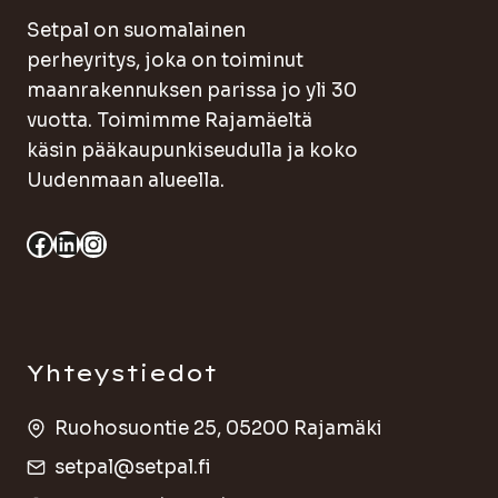
Setpal on suomalainen
perheyritys, joka on toiminut
maanrakennuksen parissa jo yli 30
vuotta. Toimimme Rajamäeltä
käsin pääkaupunkiseudulla ja koko
Uudenmaan alueella.
Facebook
LinkedIn
Instagram
Yhteystiedot
Ruohosuontie 25, 05200 Rajamäki
setpal@setpal.fi